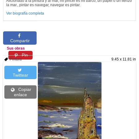
Aficionado a la pintura y al mar, mi pincel es mi barco, un papel o un lienzo
la mar., pintar es navegar, navegar es pintar.
Ver biografía completa
Compartir
Sus obras
Pin
Pintura
9.45 x 11.81 in
Twittear
Copiar
enlace